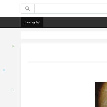
آرشیو امسال