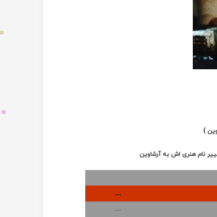
وین }
یر نام هنری اش به آرشاوین
…
…