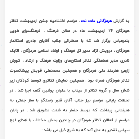
به گزارش
هرمزگانی دات نت
، مراسم اختتامیه جشن اردیبهشت تئاتر
هرمزگان 22 اردیبهشت ماه در سالن فرهنگ ، فرهنگسرای طوبی
بندرعباس برگزار شد که با سخنرانی جناب آقایان جادری استاندار
هرمزگان ، درویش نژاد مدیر کل فرهنگ و ارشاد اسلامی هرمزگان ، اتابک
نادری مدیر هماهنگی تئاتر استان‌های وزارت فرهنگ و ارشاد ، کورش
زارعی هنرمند ملی هرمزگان و همچنین محمدعلی قویدل پیشکسوت
تئاتر هرمزگان همراه بود . همچنین نمایش تئاتری توسط کودکان زیر
شش سال و گروه تئاتر از میناب با عنوان پرشین گلف اجرا شد . در
لحظات پایانی مراسم نیز جناب آقای قنبر راستگو با ساز جفتی به
هنرنمایی پرداخت که توسط حضار به شدت تشویق شد .
در پایان
مراسم از فعالان تئاتر هرمزگان در چندین بخش مختلف با اهدای لوح
سپاس تقدیر به عمل آمد که به شرح ذیل می باشد
: