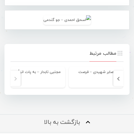
مطالب مرتبط
صابر شهیدی – فرصت
مجتبی تابدار – به پات انینُم
د
بازگشت به بالا