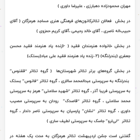
مهران محمودزاده دهبارزی ، علیرضا داوری )
در بخش
فعالان تئاترکانون‌های فرهنگی هنری مساجد هرمزگان ( آقای
حبیب‌اله ناصری ، آقای خالد رحیمی ،آقای کریم حمزوی )
در بخش خانواده هنرمندان فقید (
1-
زنده یاد هنرمند فقید محسن
جعفری (بندرلنگه) (
۲
–
زنده یاد هنرمند فقید علی عباد(بستک)
در بخش گروه‌های برتر تئاتر شهرستان‌ها
( گروه تئاتر “ققنوس”
بندرلنگه به سرپرستی عبدالمحمد سالاری ، گروه تئاتر “فانوس” بستک
به سرپرستی فریبا آذر ، گروه تئاتر “شهید سلامتی” هرمز به سرپرستی
محمد سلامتی ، گروه تئاتر “قاصدک” رودان به سرپرستی مصیب
داوری ، گروه تئاتر “نشان” پارسیان به سرپرستی ناصر دلدار ، گروه
تئاتر “لی‌لرو” جاسک به سرپرستی لطیف ساری )
گفتنی است جشن اردیبهشت تئاتر هرمزگان به مدت یک هفته در