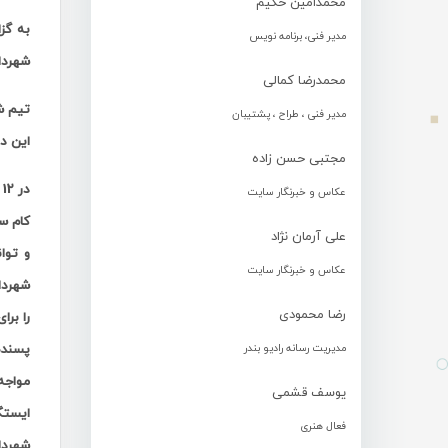
محمدامین حکیم
به گز
مدیر فنی، برنامه نویس
شهردا
محمدرضا کمالی
مدیر فنی ، طراح ، پشتیبان
این دی
مجتبی حسن زاده
عکاس و خبرنگار سایت
کام س
علی آرمان نژاد
عکاس و خبرنگار سایت
شهردا
رضا محمودی
را بر
مدیریت رسانه رادیو بندر
پسنده
مواجه
یوسف قشمی
ایستگا
فعال هنری
شهردار