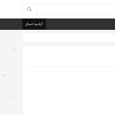
آرشیو امسال