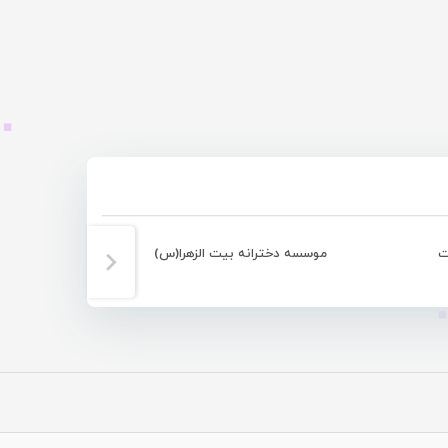
ت
موسسه دخترانه بیت الزهرا(س)
تساوی 