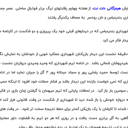
ارش
هرمزگانی دات نت
، از هفته چهارم رقابتهای
لیگ برتر
فوتبال ساحلی عصر جمعه
ری بندرعباس و خزر رودسر به مصاف یکدیگر رفتند
دار فکر می کرد .
فیدپوشان شمالی باشد . در ادامه تیم شهرداری که وحید وحیدی دروازبان نخست خود 
و توانست توسط حمید رضایی پور و سجاد عبداله 
ری که نمی خواست بازنده این دیدار باشد بر فشار حملات خود افزود تا اینکه حمی
ای سومین بار باز کرد . در لحظات پایانی که تیم میهمان با گرفتن زمان بازی در
 دروازه خودش را باز شده دید تا شهرداری از شکست در وقت قانونی فرار کند ام
 شدند تا کارشان با یک بازیکن کمتر برای حفظ نتیجه سخت تر شود . در وقت ها
هی به گل برتری دست یافت و در روزی که هر دو تیم به قضاوت داور معترض بودند ا
ی با این نتیجه همچنان با یک امتیاز در رده دوازدهم جدول باقی ماند .