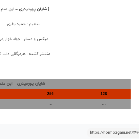
{ شایان پورحیدری – این منم 
تنظیم : حمید باقری
میکس و مستر : جواد خوارزم
منتشر کننده : هرمزگانی دات 
شایان پورحیدری – این منم
256
128
…
…
https://hormozgani.net/14