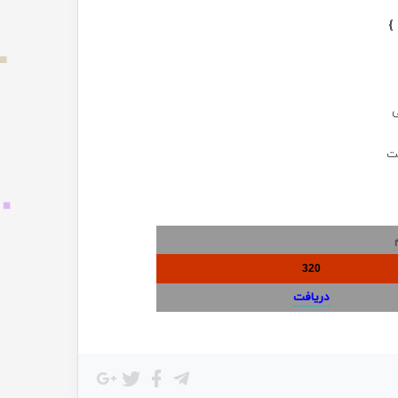
}
ی
نت
320
دریافت