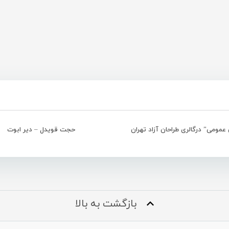
عمومى” درگالرى طراحان آزاد تهران
حجت قویدل – دیر ابوت
بازگشت به بالا