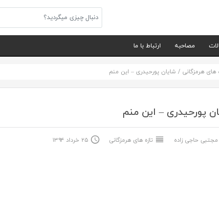
لات
مصاحبه
ارتباط با ما
ه های هرمزگانی
/
شایان پورحیدری – این منم
ن پورحیدری – این منم
جتبی حاجی زاده
تازه های هرمزگانی
۲۵ خرداد ۱۳۹۴