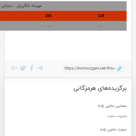
مهرداد اخگریان – مبارکن
256
128
…
…
https://hormozgani.net/1450
برگزیده‌های هرمزگانی
مجتبی حاجی زاده
مدیریت سایت
حجت حاجی زاده