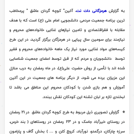
به گزارش
هرمزگانی دات نت
، آئین" کوچه گردان عاشق " پرمخاطب
ترین برنامه جمعیت مردمی دانشجویی امام علی (ع) است که با هدف
مقابله با فقراقتصادی و تامین نیازهای غذایی خانواده‌های محروم و
نیازمند برای سومین سال پیاپی در هرمزگان برگزار گردید،
در این طرح
کیسه‌های مواد غذایی مورد نیاز یک ماهه خانواده‌های محروم و فقیر
توسط دانشجویان و مردم که از قبل توسط اعضای جمعیت شناسایی
شده اند با تأسی از روش حضرت علی(ع)، در ماه رمضان به درب منازل
این عزیزان برده می شود، از دیگر برنامه های جمعیت در این آئین
آموزش و هم بازی شدن با کودکان محروم این مناطق می باشد تا
لبخندی تازه بر لبان تشنه این کودکان نقش ببندد.
*
گزارش تصویری ذیل مربوط به طرح کوچه گردان عاشق در 21 رمضان
در روستای خیرآباد جاسک و در 23 رمضان در روستاهای ( بند خرس،
سرزه چارکان، درگمدو، نورآباد، کروچ کلن و … ) بخش گاف و پارامون