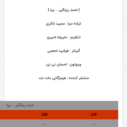
{ احمد رزمگیر – بیا }
ترانه سرا : مجید ذاکری
تنظیم : علیرضا امیری
گیتار : فرشید ادهمی
ویولون : احسان نی زن
منتشر کننده : هرمزگانی دات نت
احمد رزمگیر – بیا
256
128
…
…