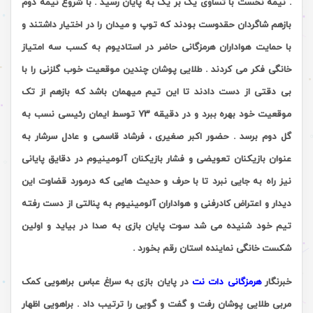
. نیمه نخست با تساوی یک بر یک به پایان رسید . با شروع نیمه دوم
بازهم شاگردان حقدوست بودند که توپ و میدان را در اختیار داشتند و
با حمایت هواداران هرمزگانی حاضر در استادیوم به کسب سه امتیاز
خانگی فکر می کردند . طلایی پوشان چندین موقعیت خوب گلزنی را با
بی دقتی از دست دادند تا این تیم میهمان باشد که بازهم از تک
موقعیت خود بهره ببرد و در دقیقه 73 توسط ایمان رئیسی نسب به
گل دوم برسد . حضور اکبر صغیری ، فرشاد قاسمی و عادل سرشار به
عنوان بازیکنان تعویضی و فشار بازیکنان آلومینیوم در دقایق پایانی
نیز راه به جایی نبرد تا با حرف و حدیث هایی که درمورد قضاوت این
دیدار و اعتراض کادرفنی و هواداران آلومینیوم به پنالتی از دست رفته
تیم خود شنیده می شد سوت پایان بازی به صدا در بیاید و اولین
شکست خانگی نماینده استان رقم بخورد .
خبرنگار
هرمزگانی دات نت
در پایان بازی به سراغ عباس براهویی کمک
مربی طلایی پوشان رفت و گفت و گویی را ترتیب داد . براهویی اظهار