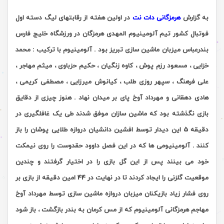
به گزارش
هرمزگانی دات نت
در اولین هفته از رقابتهای لیگ دسته اول
فوتبال کشور تیم آلومینیوم المهدی هرمزگان در ورزشگاه خلیج فارس
بندرعباس میزبان ماشین سازی تبریز بود . آلومینیوم با ترکیب : محمد
خزایی ، مسعود رزم پوش ، کاوه زنگیان ، حکیم حزباوی ، میثم مهاجر ،
علی فرهنگ ، سپهر روزی طلب ، کیانوش میرزایی ، مصطفی کریمی ،
هادی دهقانی و مهرداد آوخ پای بر میدان نهاد . هنوز چیزی از دقایق
بازی نگذشته بود که ماشین سازان موفق شدند طی یک غافلگیری در
دقیقه 5 این دیدار توسط افشین دانشیان دروازه طلایی پوشان را باز
کنند . آلومینیومی ها که در این فصل داوود حقدوست را روی نیمکت
خود می بینند پس از این گل بازی را در اختیار گرفتند و چندین
موقعیت گلزنی را ایجاد کردند تا در نهایت در 44 امین دقیقه از بازی بر
روی فشار زیاد بازیکنان میزبان دروازه ماشین سازی توسط مهرداد آوخ
مهاجم هرمزگانی آلومینیوم که از مس کرمان به بندر بازگشت ، باز شود