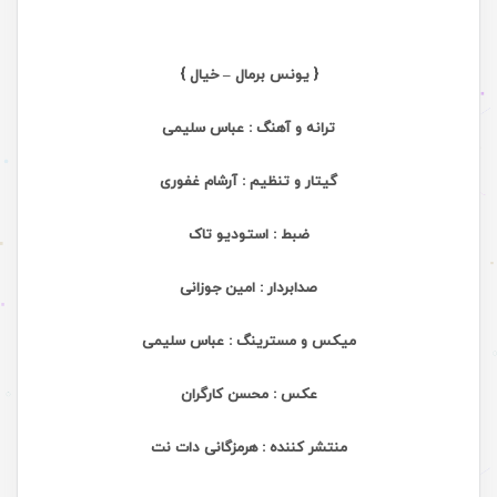
{ یونس برمال – خیال }
ترانه و آهنگ : عباس سلیمی
گیتار و تنظیم : آرشام غفوری
ضبط : استودیو تاک
صدابردار : امین جوزانی
میکس و مسترینگ : عباس سلیمی
عکس : محسن کارگران
منتشر کننده : هرمزگانی دات نت