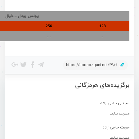
یونس برمال – خیال
256
128
…
…
https://hormozgani.net/1486
برگزیده‌های هرمزگانی
مجتبی حاجی زاده
مدیریت سایت
حجت حاجی زاده
مدیریت سایت