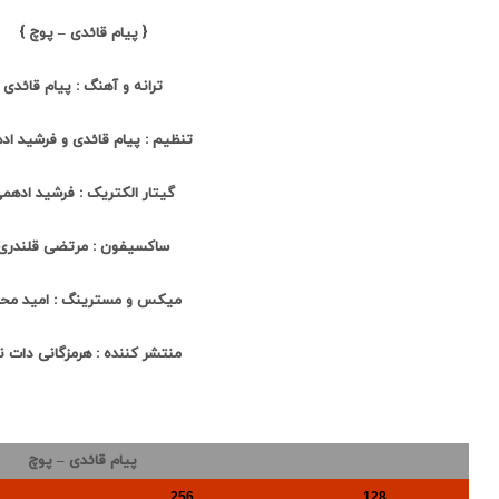
{ پیام قائدی – پوچ }
ترانه و آهنگ : پیام قائدی
تنظیم : پیام قائدی و فرشید اد
گیتار الکتریک : فرشید ادهم
ساکسیفون : مرتضی قلندری
میکس و مسترینگ : امید مح
منتشر کننده : هرمزگانی دات 
پیام قائدی – پوچ
256
128