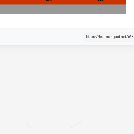
…
…
https://hormozgani.net/14