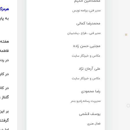
محمدامین حکیم
هرمزگ
مدیر فنی، برنامه نویس
به پای
محمدرضا کمالی
مدیر فنی ، طراح ، پشتیبان
هفته چهارم و پ
مجتبی حسن زاده
عکاس و خبرنگار سایت
در رده
علی آرمان نژاد
در کایاک چهارنفره 500 متر تیم تایدواتر با 
عکاس و خبرنگار سایت
رضا محمودی
گلناز 
مدیریت رسانه رادیو بندر
یوسف قشمی
گرفتن
فعال هنری