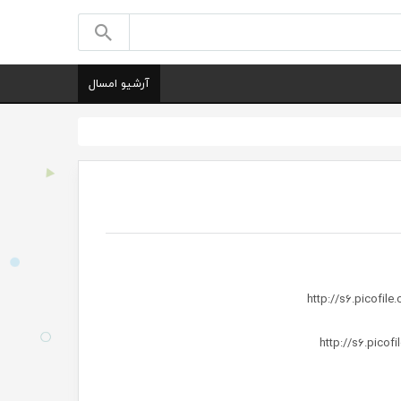
آرشیو امسال