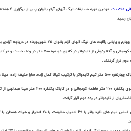
انی دات نت
، دومین دور
ان رسید
.
ایانی رقابت های لیگ آبهای آرام بانوان 25 شهریورماه در دریاچه آزادی برگزار شد، که قایقرانان در 6 ماده به مصاف هم رفتند
 دوم قرار گرفتند .
ترکیب کیانا کمال زاده، سارا حنیفه زاده، مینا عبدالهی و نرگس غضنفریان در جایگاه نخست قرار گرفتند.
غضنفریان از تایدواتر در رده دوم قرار گرفت.
د
.