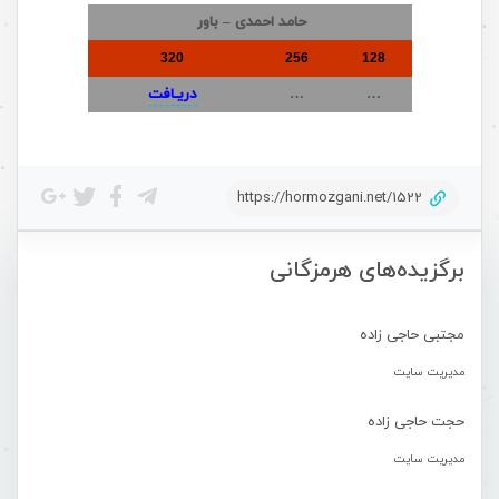
حامد احمدی – باور
320
256
128
…
…
دریـافت
https://hormozgani.net/1522
برگزیده‌های هرمزگانی
مجتبی حاجی زاده
مدیریت سایت
حجت حاجی زاده
مدیریت سایت