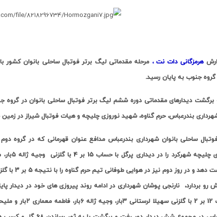
ارش
هرمزگانی دات نت ،
مرحله مقدماتی لیگ برتر فوتبال ساحلی بانوان کشور با
گروه جنوب به پایان رسید
.
هرداری بندرعباس، حرم گناوه، شهید نوروزی چلیچه و هیات فوتبال شیراز در زمین س
وتبال ساحلی بانوان شهرداری بندرعباس مدافع عنوان قهرمانی که در گروه دو
لیچه شهرکرد را در دیداری پرگل با حساب 15 بر 4 با گلزنی وجیه ژاله
۵بار، ملیحه نورالدینی
 و در روز دوم نیز در هوایی طوفانی تیم حرم گناوه را با نتیجه 5 بر 3 با گلزنی سهیلا لرستانی
 رو بردارد، نارنجی پوشان شهرداری در ادامه روند پیروزی های خود در دیدار پای
لرستانی
۳بار، وجیه ژاله
۶بار، فاطمه معماری
۲بار و ملی
اس در مجموع شش دیدار دور رفت و برگشت با به ثمر رساندن 68 گل