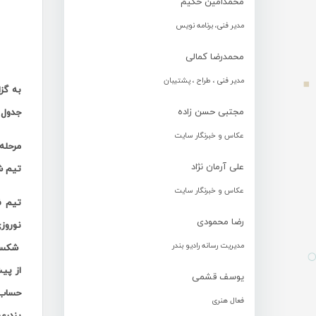
محمدامین حکیم
مدیر فنی، برنامه نویس
محمدرضا کمالی
مدیر فنی ، طراح ، پشتیبان
به گز
مجتبی حسن زاده
جدول 
عکاس و خبرنگار سایت
علی آرمان نژاد
تیم ش
عکاس و خبرنگار سایت
تیم ف
رضا محمودی
نوروزی چ
مدیریت رسانه رادیو بندر
شکست دهد
از پیش
یوسف قشمی
حساب 12 بر 2 با گلزنی سهیلا 
فعال هنری
بندرعب