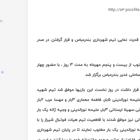
 قدرت نمایی تیم شهرداری بندرعباس و قرار گرفتن در صدر
مرحله برگشت دیدارهای مقدماتی دوره ششم لیگ برتر فوتبال ساحلی بانوان در گروه جنوب از بیست و پنجم مهرماه به مدت 3 روز ، با حضور چهار
احلی غدیر بندرعباس برگزار شد.
م قرار داشت در روز نخست این بازیها موفق شد تیم شهید
۵بار، فاطمه معماری
۳بار و مهسا عرب
۲بار
۳بار، ملیحه نورالدینی و وجیه ژاله یک بار
انی نیز موفق شدند با قاطعیت تیم هیات فوتبال شیراز را با
حه نورالدینی یک بار مغلوب نمایند تا در پایان تیم شهرداری
و کسب هر 18 امتیاز جشن صعود مقتدرانه خود را برپا کنند و این در