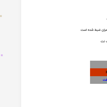
مران ضبط شده است
ت نت
فت