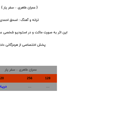
{ عمران طاهری – سفر یار }
ترانه و آهنگ : اسحق احمدی
این اثر به صورت ماکت و در استودیو شخصی ع
پخش اختصاصی از هرمزگانی دا
عمران طاهری – سفر یار
320
256
128
…
…
دریـا