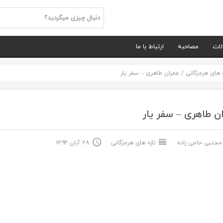
لات
مصاحبه
ارتباط با ما
ه های هرمزگانی
/
عمران طاهری – سفر یار
ن طاهری – سفر یار
جتبی حاجی زاده
تازه های هرمزگانی
۲۸ آبان ۱۳۹۴