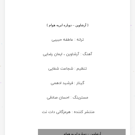
{
آرشاوین – دوباره ابریه هوام }
ترانه : عاطفه حبیبی
آهنگ : آرشاوین ، ایمان رضایی
تنظیم : شجاعت شفایی
گیتار : فرشید ادهمی
مسترینگ : احسان صادقی
منتشر کننده : هرمزگانی دات نت
آرشاوین – دوباره ابریه هوام