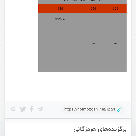
320
256
128
دریـافت
…
…
https://hormozgani.net/1559
برگزیده‌های هرمزگانی