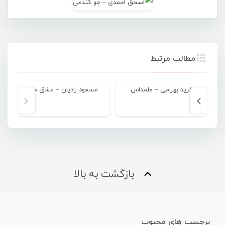
مطالب مرتبط
فرید بهرامی – ملمداس
مسعود رادیان – عشق مه
ه
بازگشت به بالا
برچسب های محبوب