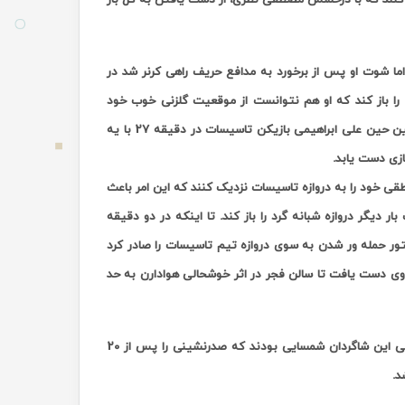
د اما شوت او پس از برخورد به مدافع حریف راهی کرنر شد در
ا باز کند که او هم نتوانست از موقعیت گلزنی خوب خود
استفاده نماید تا حسرت موقعیت های از دست رفته برای تماشاگران بیشتر شود در همین حین علی ابراهیمی بازیکن تاسیسات در دقیقه 27 با یه
ازی دست یابد.
طقی خود را به دروازه تاسیسات نزدیک کنند که این امر باعث
ر دروازه شبانه گرد را باز کند. تا اینکه در دو دقیقه
ون آوردن دروازه بان خود و 5 نفره کردن تیم دستور حمله ور شدن به سوی دروازه تیم تاسیسات را صادر کرد
وی دست یافت تا سالن فجر در اثر خوشحالی هوادارن به حد
با این نتیجه تیم آذرخش با کسب 30 امتیاز در همان مکان هفتم جدول باقی ماند ولی این شاگردان شمسایی بودند که صدرنشینی را پس از 20
د.