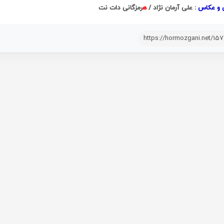
 و عکاس
: علی آرمان نژاد /
ه
رمزگانی دات نت
https://hormozgani.net/15