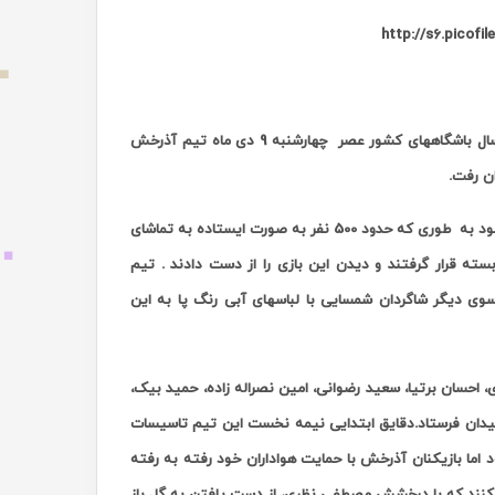
در چارچوب هفته بیست و چهارم رقابتهای لیگ برتر فوتسال باشگاههای کشور عصر چهارشنبه 9 دی ماه تیم آذرخش
ن رفت.
این دیدار حساس با استقبال پرشور تماشاگران و بیش از حد ظرفیت سالن مواجهه شده بود به طوری که حدود 500 نفر به صورت ایستاده به تماشای
 قرار گرفتند و دیدن این بازی را از دست دادند . تیم
وی دیگر شاگردان شمسایی با لباسهای آبی رنگ پا به این
احسان برتیا، سعید رضوانی، امین نصراله زاده، حمید بیک،
ه میدان فرستاد.دقایق ابتدایی نیمه نخست این تیم تاسیسات
د اما بازیکنان آذرخش با حمایت هواداران خود رفته به رفته
از کنند که با درخشش مصطفی نظری، از دست یافتن به گل باز