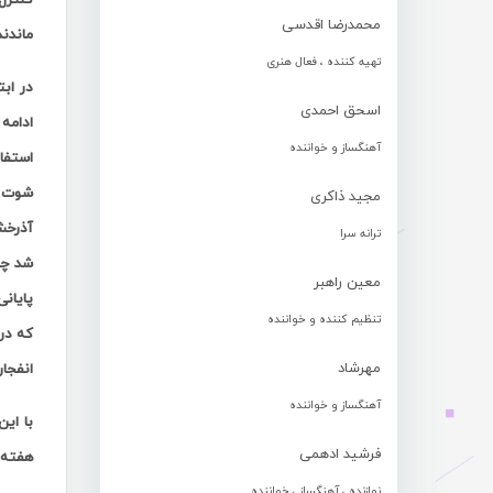
محمدرضا اقدسی
ماندند
تهیه کننده ، فعال هنری
در ابت
اسحق احمدی
ادامه
آهنگساز و خواننده
شوت غ
مجید ذاکری
آذرخشی
ترانه سرا
شد چن
معین راهبر
تنظیم کننده و خواننده
که در
مهرشاد
انفجار
آهنگساز و خواننده
فرشید ادهمی
هفته ا
نوازنده ، آهنگساز ، خواننده