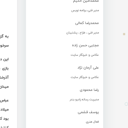
محمدامین حکیم
مدیر فنی، برنامه نویس
محمدرضا کمالی
مدیر فنی ، طراح ، پشتیبان
به گز
مجتبی حسن زاده
سرخون
عکاس و خبرنگار سایت
علی آرمان نژاد
بازی 
آذرخش
عکاس و خبرنگار سایت
میدان 
رضا محمودی
مدیریت رسانه رادیو بندر
عباس 
میلاد
یوسف قشمی
بود که
فعال هنری
کنترل