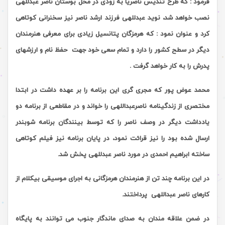
فرمود : که طرح تندیس ناصریا به زودی در محل بوستان ناصر عبدللهی
نصب خواهد شد، نوید عبدللهی فرزند ارشد ناصر نیز سخنرانی کوتاهی
کرد و عنوان نمود : که هرمزگان پتانسیل زیادی برای معرفی هنرمندان
دیگر در سطح کشور را دارد و تمام سعی خود جهت حفظ نام و ارزشهای
پدرش را به کار خواهد گرفت .
محمد عوض پور که مجری گری این برنامه را بر عهده داشت در ابتدا
مختصری از زندگینامه ناصرعبداللهی را خواند و در مقاطعی از برنامه دو
یادداشت دیگر در وصف ناصر را که توسط بینندگان برنامه شوبندر
ارسال شده بود را نیز قرائت نمود، در پایان برنامه نیز فیلم کوتاهی
ساخته ابراهیم احمدی در مورد ناصر عبدللهی پخش شد.
در این برنامه چند تن از هنرمندان هرمزگانی به اجرای موسیقی بیکلام از
کارهای ناصر عبداللهی پرداختند.
در ضمن علاقه مندان به صدای ماندگار جنوب می توانند به پایگاه