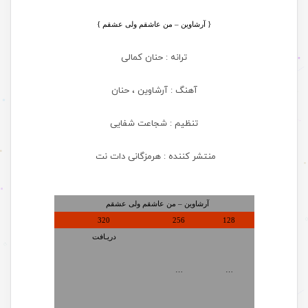
{
آرشاوین – من عاشقم ولی عشقم }
ترانه : حنان کمالی
آهنگ : آرشاوین ، حنان
تنظیم : شجاعت شفایی
منتشر کننده : هرمزگانی دات نت
آرشاوین – من عاشقم ولی عشقم
320
256
128
دریـافت
…
…