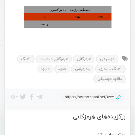
مصطفی رزمی – یاد تو کفتوم
320
256
128
…
…
دریافت
موسیقی
هرمزگانی
هرمزگانی دات نت
آهنگ
آهنگ ، بندری
بندرعباس
جدید
دانلود
دانلود موسیقی
https://hormozgani.net/1626
برگزیده‌های هرمزگانی
مجتبی حاجی زاده