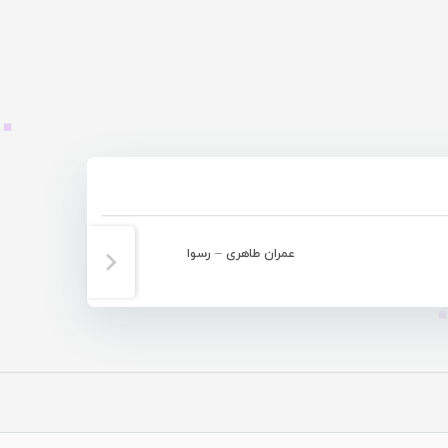
عمران طاهری – رسوا
ایرج خدر