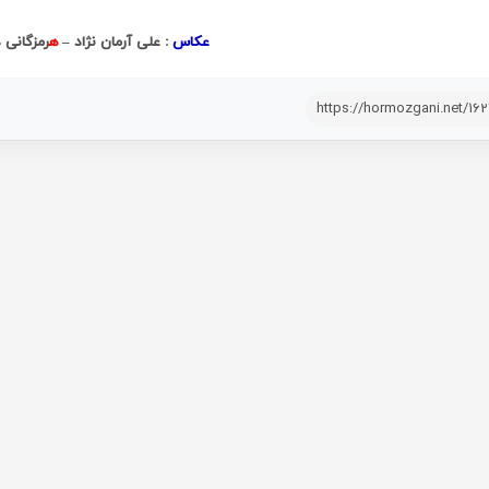
عکاس
: علی آرمان نژاد –
ه
رمزگانی 
https://hormozgani.net/16