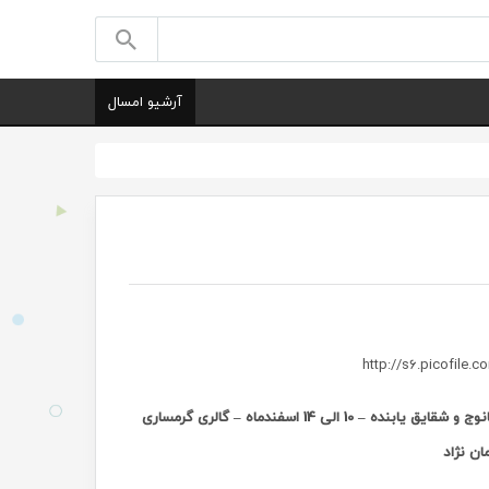
آرشیو امسال
، گزارش تصویری نمایشگاه نقاشی "اقدام مشترک" با آثاری از هادی بانوج و شقایق یابنده – 10 الی 14 اسفندماه – گالری گرمساری
ان نژاد