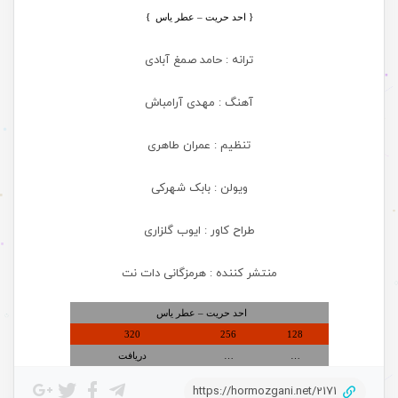
{ احد حریت – عطر یاس
}
ترانه : حامد صمغ آبادی
آهنگ : مهدی آرامباش
تنظیم : عمران طاهری
ویولن : بابک شهرکی
طراح کاور : ایوب گلزاری
منتشر کننده : هرمزگانی دات نت
احد حریت – عطر یاس
320
256
128
…
…
دریافت
https://hormozgani.net/2171