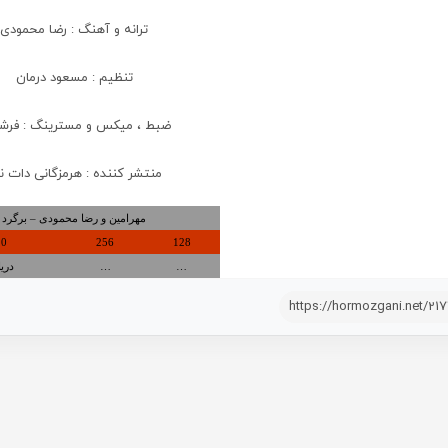
ترانه و آهنگ : رضا محمودی
تنظیم : مسعود درمان
ضبط ، میکس و مسترینگ : فرشاد
منتشر کننده : هرمزگانی دات 
مهرامین و رضا محمودی – برگرد
20
256
128
…
…
دری
https://hormozgani.net/21