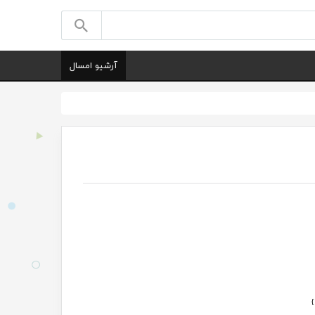
آرشیو امسال
}