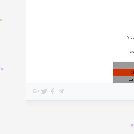
 7
نت
3
افت