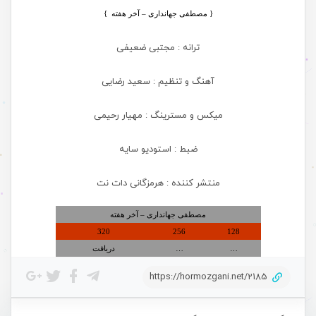
{ مصطفی جهانداری – آخر هفته
}
ترانه : مجتبی ضعیفی
آهنگ و تنظیم : سعید رضایی
میکس و مسترینگ : مهیار رحیمی
ضبط : استودیو سایه
منتشر کننده : هرمزگانی دات نت
مصطفی جهانداری – آخر هفته
320
256
128
…
…
دریافت
https://hormozgani.net/2185