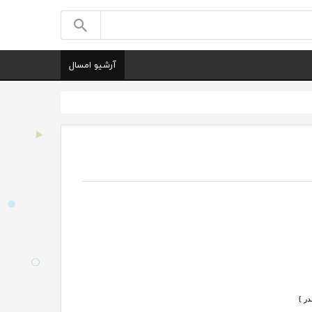
آرشیو امسال
ندر
}