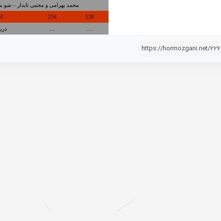
محمد بهرامی و مجتبی تابدار – شو بن
20
256
128
…
…
دری
https://hormozgani.net/22