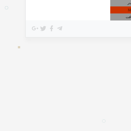
در
3
افت