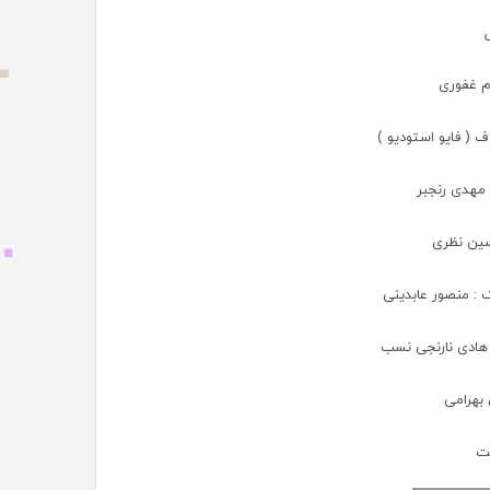
م غفوری
 ( فایو استودیو )
 مهدی رنجبر
سین نظری
ک : منصور عابدینی
 هادی نارنجی نسب
بهرامی
نت