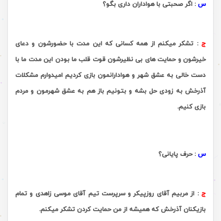
س
:
اگر صحبتی با هواداران داری بگو؟
ج
:
تشکر میکنم از همه کسانى که این مدت با حضورشون و دعاى
خیرشون و حمایت هاى بى نظیرشون قوت قلب ما بودن این مدت ما با
دست خالى به عشق شهر و هوادارانمون بازى کردیم امیدوارم مشکلات
آذرخش به زودى حل بشه و بتونیم باز هم به عشق شهرمون و مردم
بازى کنیم.
.
س
:
حرف پایانی؟
ج
:
از مربیم آقای روزپیکر و سرپرست تیم آقای موسی زاهدی و تمام
بازیکنان آذرخش که همیشه از من حمایت کردن تشکر میکنم.