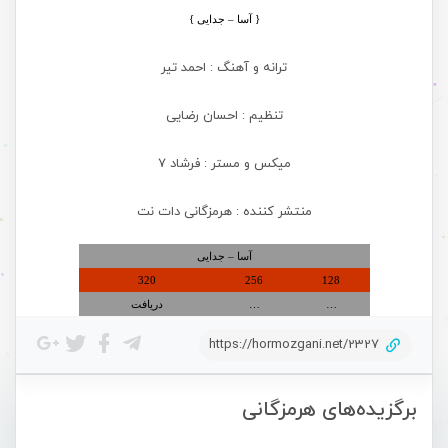
{ آسا – جدایی
}
ترانه و آهنگ : احمد تیر
تنظیم : احسان رضایی
میکس و مستر : فرشاد 7
منتشر کننده : هرمزگانی دات نت
آسا – جدایی
320
256
128
…
…
دریافت
https://hormozgani.net/2327
برگزیده‌های هرمزگانی