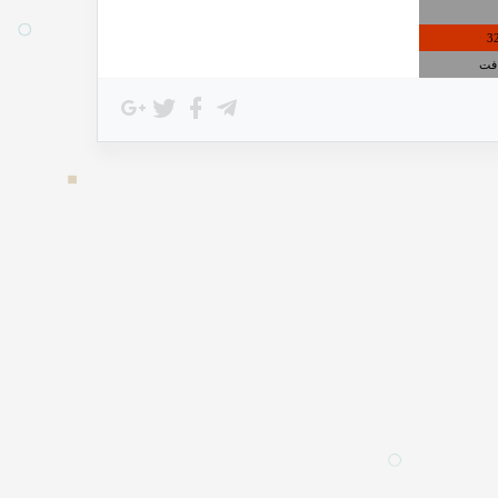
3
افت