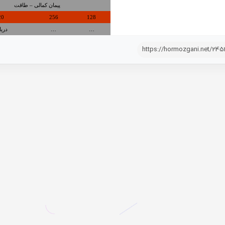
پیمان کمالی – طاقت
20
256
128
…
…
دری
https://hormozgani.net/24