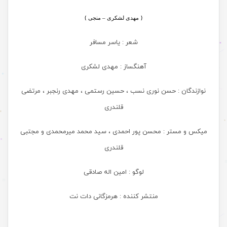
{ مهدی لشکری – منجی
}
شعر : یاسر مسافر
آهنگساز : مهدی لشکری
نوازندگان : حسن نوری نسب ، حسین رستمی ، مهدی رنجبر ، مرتضی
قلندری
میکس و مستر : محسن پور احمدی ، سید محمد میرمحمدی و مجتبی
قلندری
لوگو : امین اله صادقی
منتشر کننده : هرمزگانی دات نت
.