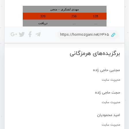
مهدی لشکری – منجی
320
256
128
…
…
دریافت
https://hormozgani.net/2465
برگزیده‌های هرمزگانی
مجتبی حاجی زاده
مدیریت سایت
حجت حاجی زاده
مدیریت سایت
امید محمودیان
مدیریت سایت