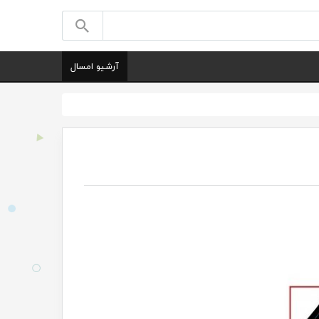
آرشیو امسال