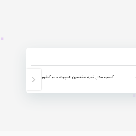
کسب مدال نقره هفتمین المپیاد نانو کشور توسط “عارف بهمنی”
آیین سنتی 