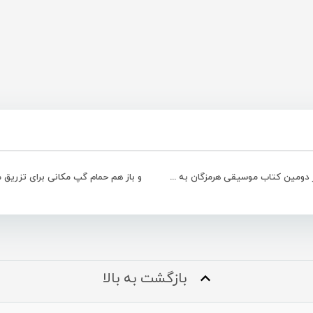
رونمایی از دومین کتاب موسیقی هرمزگان به همراه تجلیل از “ابراهیم شهدوستی”+تصویری
و باز هم حمام گپ مکانی برای تزریق 
بازگشت به بالا