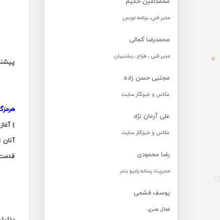
محمدامین حکیم
مدیر فنی، برنامه نویس
.
محمدرضا کمالی
مدیر فنی ، طراح ، پشتیبان
پیشنه
مجتبی حسن زاده
.
عکاس و خبرنگار سایت
هرمزگ
علی آرمان نژاد
) آغاز
عکاس و خبرنگار سایت
آنان 
رضا محمودی
قدمت 
مدیریت رسانه رادیو بندر
.
یوسف قشمی
فعال هنری
بدلیل