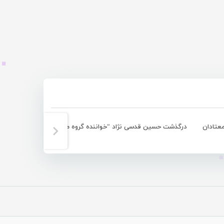
معتادان
درگذشت حسین قدسی نژاد “خواننده گروه مابولیوا”
نشست هم 