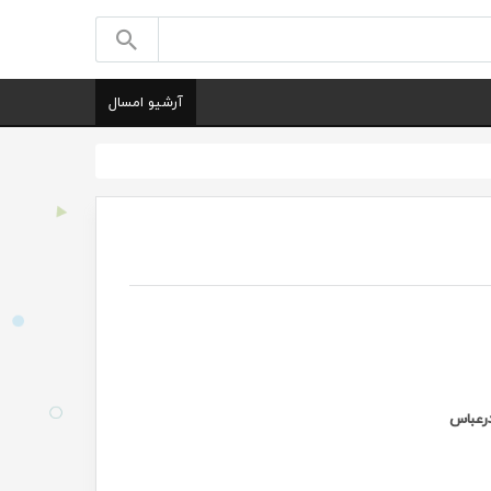
آرشیو امسال
درعباس