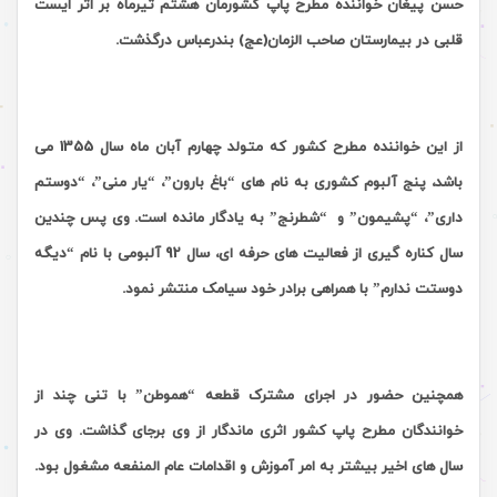
حسن پیغان خواننده مطرح پاپ کشورمان هشتم تیرماه بر اثر ایست
قلبی در بیمارستان صاحب الزمان(عج) بندرعباس درگذشت.
.
از این خواننده مطرح کشور که متولد چهارم آبان ماه سال 1355 می
باشد، پنج آلبوم کشوری به نام های “باغ بارون”، “یار منی”، “دوستم
داری”، “پشیمون” و “شطرنج” به یادگار مانده است. وی پس چندین
سال کناره گیری از فعالیت های حرفه ای، سال 92 آلبومی با نام “دیگه
دوستت ندارم” با همراهی برادر خود سیامک منتشر نمود.
.
همچنین حضور در اجرای مشترک قطعه “هموطن” با تنی چند از
خوانندگان مطرح پاپ کشور اثری ماندگار از وی برجای گذاشت. وی در
سال های اخیر بیشتر به امر آموزش و اقدامات عام المنفعه مشغول بود.