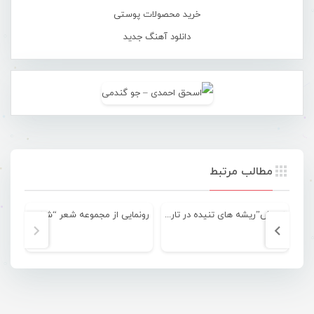
خرید محصولات پوستی
دانلود آهنگ جدید
مطالب مرتبط
نمایش”ریشه های تنیده در تار عنکبوت”+تصویری
رونمایی از مجموعه شعر “شانه هایم آلزایمر ندارند” از مرضیه برمال+تصویری