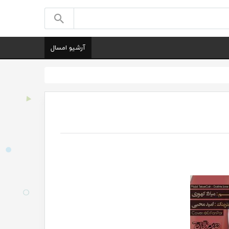
آرشیو امسال