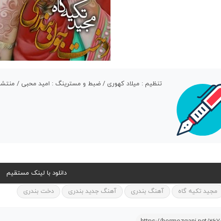
تنظیم : میلاد کهوری / ضبط و مسترینگ : امید محبی / منتشر
دانلود با لینک مستقیم
مجید تکیه گاه
آهنگ بندری
آهنگ جدید بندری
دخت بندری