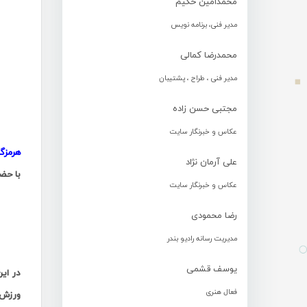
محمدامین حکیم
مدیر فنی، برنامه نویس
محمدرضا کمالی
مدیر فنی ، طراح ، پشتیبان
.
مجتبی حسن زاده
عکاس و خبرنگار سایت
هرمزگ
علی آرمان نژاد
با حض
عکاس و خبرنگار سایت
.
رضا محمودی
مدیریت رسانه رادیو بندر
.
یوسف قشمی
در ای
فعال هنری
ورزش 