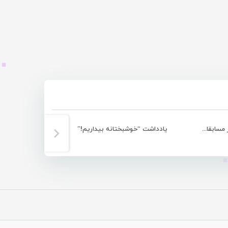
کسب مدال نقره توسط پارسا یوسفی در مسابقات جهانی مهارت
یادداشت “خوشبختانه بیداریم!”