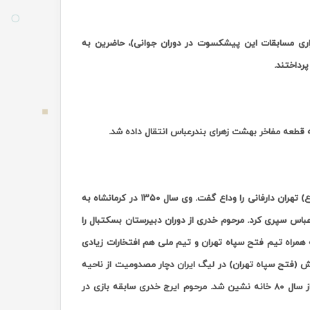
زاری مسابقات این پیشکسوت در دوران جوانی)، حاضرین به
رداختند.
قطعه مفاخر بهشت زهرای بندرعباس انتقال داده شد.
مرحوم ایرج خدری شامگاه شنبه (19 تیرماه) به دلیل بیماری در بیمارستان امام حسین (ع) تهران دارفانی را وداع گفت. وی سال ۱۳۵۰ در کرمانشاه به
عباس سپری کرد. مرحوم خدری از دوران دبیرستان بسکتبال را
 همراه تیم فتح سپاه تهران و تیم ملی هم افتخارات زیادی
بسکتبال سال ۷۹ و در جریان مسابقه تیمش (فتح سپاه تهران) در لیگ ایران دچار مصدومیت از ناحیه
نخاع گردن شد و به دلیل تشخیص اشتباه پزشک فدراسیون و عدم معالجه به موقع از سال ۸۰ خانه نشین شد. مرحوم ایرج خدری سابقه بازی در