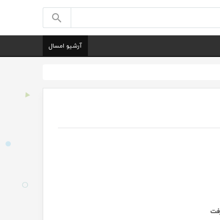
آرشیو امسال
رفت