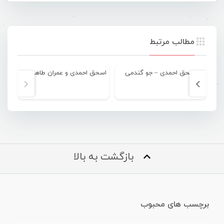
مطالب مرتبط
اسحق احمدی – جو گندمی
اسحق احمدی و عمران طاهری – امشو دگه یاروم نتا
اس
بازگشت به بالا
برچسب های محبوب