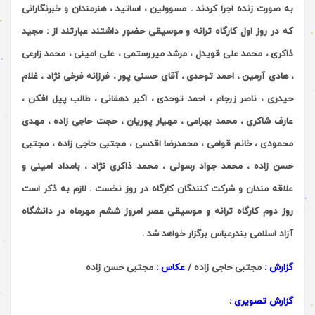
به صورت زنده اجرا کردند . مسوولین ، اساتید ، هنرمندان و خبرنگارانی
که در روز اول کارگاه ترانه و موسیقی حضور داشتند عبارتند از : مجید
ذاکری ، محمد علی قویدل ، مرشد میررستمی ، علی امینی ، محمد زارعی
، هادی آرمین ، احمد توحدی ، آقای حسنی پور ، فرزانه فرخی نژاد ، غلام
حیدری ، ناصر زرجام ، احمد توحدی ، اکبر دهقانی ، طالب پیل افکن ،
عارف شاکری ، محمد بهرامی ، مهیار پوریان ، حجت حاجی زاده ، مهدی
محمودی ، خانم قوامی ، محمدرضا اقدسی ، مجتبی حاجی زاده ، مجتبی
حسن زاده ، محمد جواد رسولی ، محمد ذاکری نژاد ، بامداد امینی و
علاقه مندان و شرکت کنندگان کارگاه در روز نخست . لازم به ذکر است
روز دوم کارگاه ترانه و موسیقی عصر امروز ششم مهرماه در دانشگاه
آزاد اسلامی بندرعباس برگزار خواهد شد .
گزارش :
مجتبی حاجی زاده /
عکاس :
مجتبی حسن زاده
گزارش تصویری :