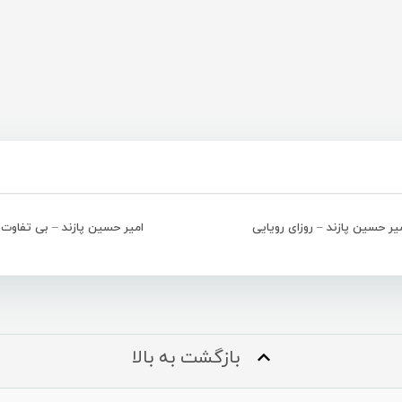
یر حسین پازند – روزای رویایی
امیر حسین پازند – بی تفاوت
بازگشت به بالا