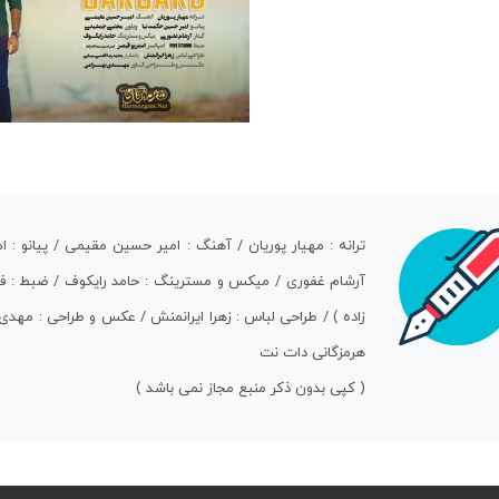
ترانه : مهیار پوریان / آهنگ : امیر حسین مقیمی / پیانو :
آرشام غفوری / میکس و مسترینگ : حامد رایکوف / ضبط : فایو
زاده ) / طراحی لباس : زهرا ایرانمنش / عکس و طراحی : مهد
هرمزگانی دات نت
( کپی بدون ذکر منبع مجاز نمی باشد )