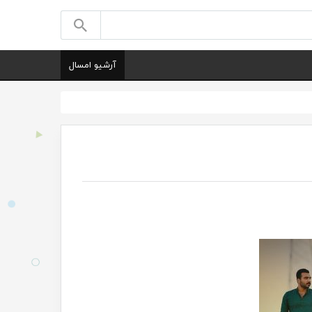
آرشیو امسال