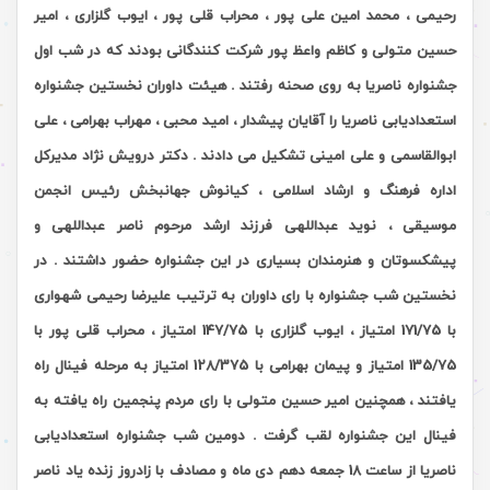
رحیمی ، محمد امین علی پور ، محراب قلی پور ، ایوب گلزاری ، امیر
حسین متولی و کاظم واعظ پور شرکت کنندگانی بودند که در شب اول
جشنواره ناصریا به روی صحنه رفتند . هیئت داوران نخستین جشنواره
استعدادیابی ناصریا را آقایان پیشدار ، امید محبی ، مهراب بهرامی ، علی
ابوالقاسمی و علی امینی تشکیل می دادند . دکتر درویش نژاد مدیرکل
اداره فرهنگ و ارشاد اسلامی ، کیانوش جهانبخش رئیس انجمن
موسیقی ، نوید عبداللهی فرزند ارشد مرحوم ناصر عبداللهی و
پیشکسوتان و هنرمندان بسیاری در این جشنواره حضور داشتند . در
نخستین شب جشنواره با رای داوران به ترتیب علیرضا رحیمی شهواری
با 171/75 امتیاز ، ایوب گلزاری با 147/75 امتیاز ، محراب قلی پور با
135/75 امتیاز و پیمان بهرامی با 128/375 امتیاز به مرحله فینال راه
یافتند ، همچنین امیر حسین متولی با رای مردم پنجمین راه یافته به
فینال این جشنواره لقب گرفت . دومین شب جشنواره استعدادیابی
ناصریا از ساعت 18 جمعه دهم دی ماه و مصادف با زادروز زنده یاد ناصر