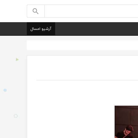
آرشیو امسال