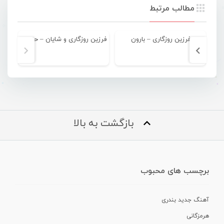
مطالب مرتبط
فرزین روزگاری – بارون
فرزین روزگاری و شایان – حنیر تو
فر
بازگشت به بالا
برچسب های محبوب
آهنگ جدید بندری
هرمزگانی