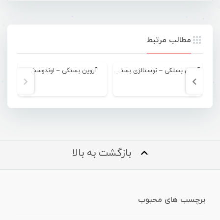
مطالب مرتبط
آروین بستکی – نوستالژی بستکی
آروین بستکی – اوندوسش
آر
بازگشت به بالا
برچسب های محبوب