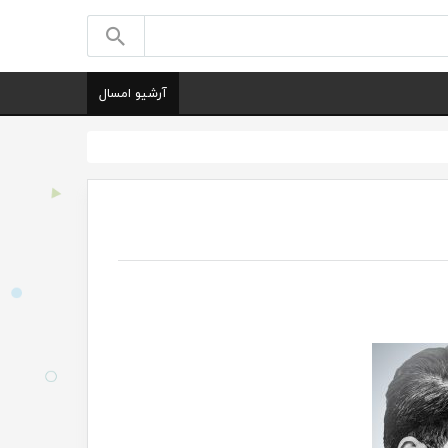
آرشیو امسال