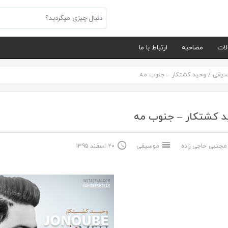
لات
مصاحبه
ارتباط با ما
سیقی
/
وحید کشتکار – جنوب مه
د کشتکار – جنوب مه
جتبی حاجی زاده
موسیقی
۲۰ اسفند ۱۳۹۵