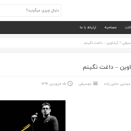
لات
مصاحبه
ارتباط با ما
سیقی
/
آرشاوین – داغت نگینم
وین – داغت نگینم
جتبی حاجی زاده
موسیقی
۰۵ فروردین ۱۳۹۶