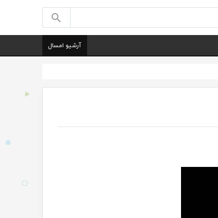
آرشیو امسال