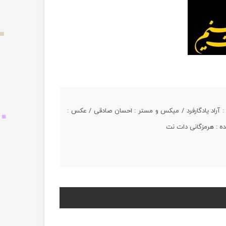
: آراد یادگارفرد / میکس و مستر : احسان صادقی / عکس :
ده : هرمزگانی دات نت