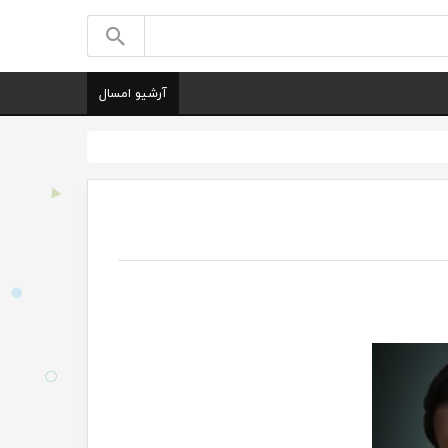
آرشیو امسال