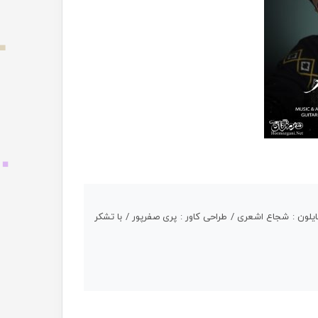
ایلون : شجاع اشعری / طراحی کاور : پری صفرپور / با تشکر