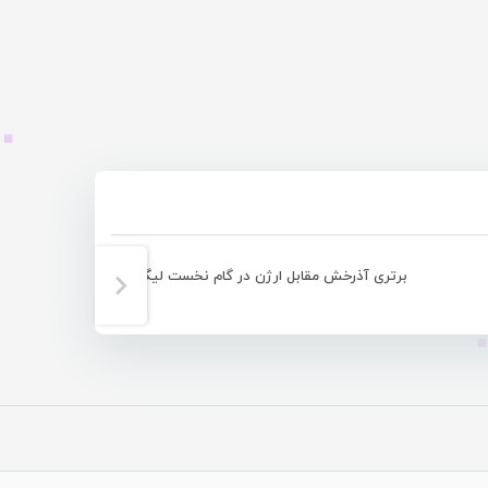
برتری آذرخش مقابل ارژن در گام نخست لیگ برتر فوتسال ۹۷ + تصویری
علیرضا رحی