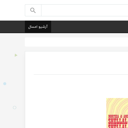
آرشیو امسال