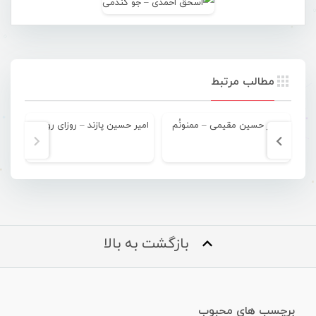
مطالب مرتبط
امیر حسین مقیمی – ممنونُم
امیر حسین پازند – روزای رویایی
ام
بازگشت به بالا
برچسب های محبوب