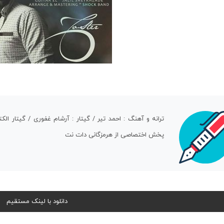
ترانه و آهنگ : احمد تیر / گیتار : آرشام غفوری / گیتار ا
پخش اختصاصی از هرمزگانی دات نت
دانلود با لینک مستقیم