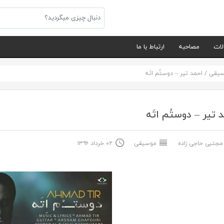
لات
مصاحبه
ارتباط با ما
سیقی
/
احمد تیر – دوستُم اتَه
 تیر – دوستُم اتَه
جتبی حاجی زاده
موسیقی
۰۲ خرداد ۱۳۹۶