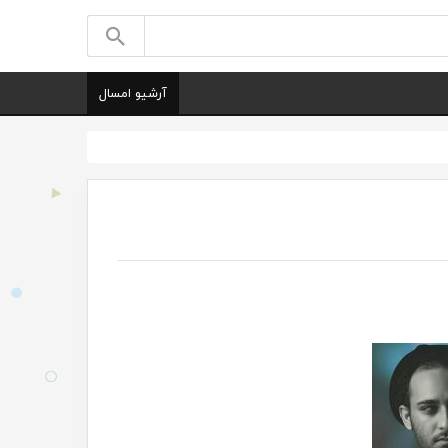
آرشیو امسال