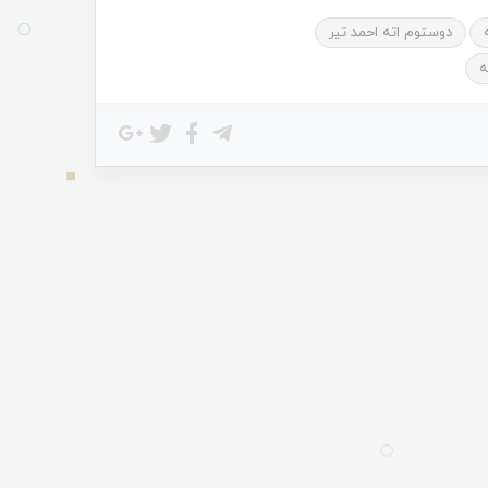
دوستوم اته احمد تیر
ه