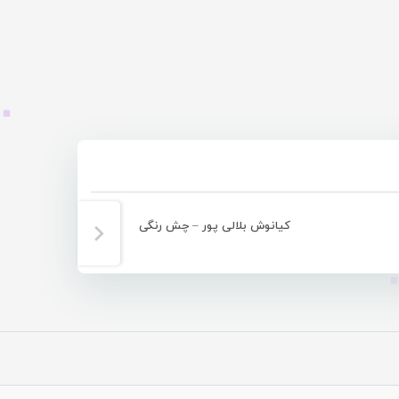
کیانوش بلالی پور – چش رنگی
کیانو