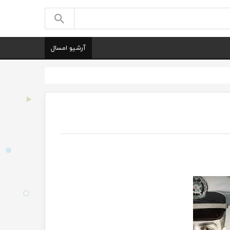
آرشیو امسال