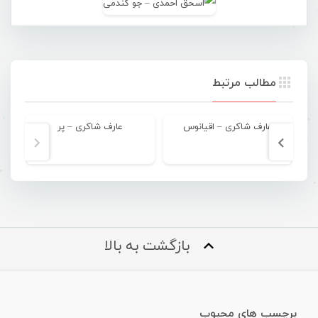
مطالب مرتبط
عارف شاکری – اقیانوس
عارف شاکری – پر
بازگشت به بالا
برچسب های محبوب