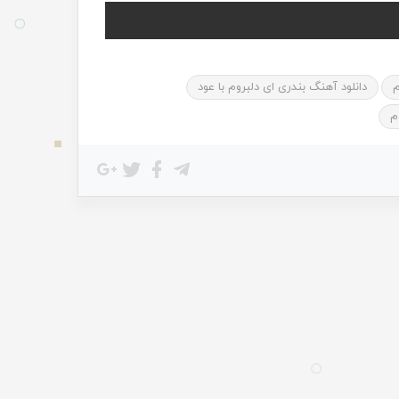
م
دانلود آهنگ بندری ای دلبروم با عود
م