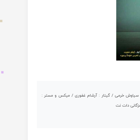
م : سیاوش خرمی / گیتار : آرشام غفوری / میکس و مستر :
مزگانی دات نت