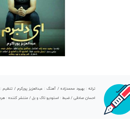
ترانه : بهبود محمدزاده / آهنگ : عبدالعزیز پورکرم / تنظی
احسان صادقی / ضبط : استودیو تاک و بل / منتشر کننده : هر