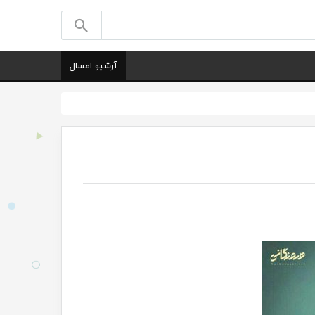
آرشیو امسال